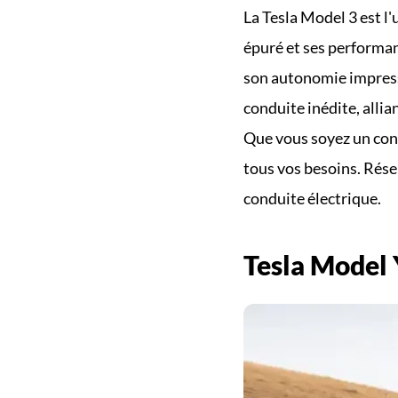
La Tesla Model 3 est l'
épuré et ses performanc
son autonomie impressi
conduite inédite, allia
Que vous soyez un cond
tous vos besoins. Réser
conduite électrique.
Tesla Model 