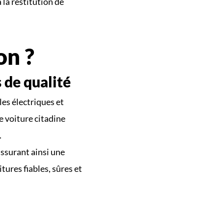
la restitution de 
on ?
 de qualité
s électriques et 
 voiture citadine 
.
ssurant ainsi une 
ures fiables, sûres et 