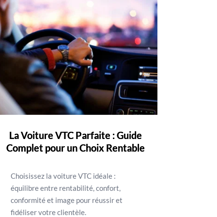
La Voiture VTC Parfaite : Guide
Complet pour un Choix Rentable
Choisissez la voiture VTC idéale :
équilibre entre rentabilité, confort,
conformité et image pour réussir et
fidéliser votre clientèle.